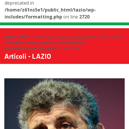
deprecated in
/home/z61ns5e1/public_html/lazio/wp-
includes/formatting.php
on line
2720
Deprecated
: Function get_magic_quotes_gpc() is deprecated in
/home/z61ns5e1/public_html/lazio/wp-
includes/formatting.php
on line
2720
Articoli - LAZIO